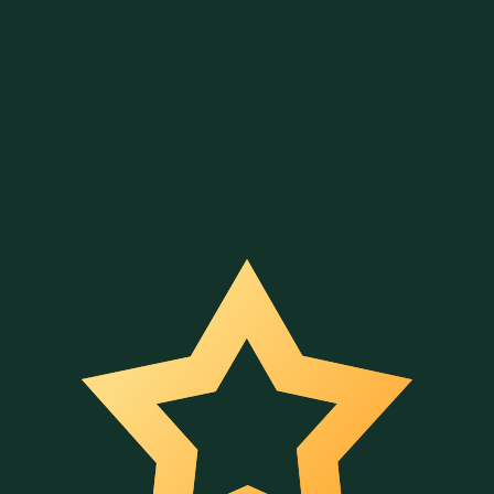
CASINÒ
CASINÒ DAL VIVO
Slot
BlackJack
Crash E Istantaneo
Roulette
Giochi Jackpot
Baccarat
Dal Vivo
Giochi Da Tavolo
INFORMAZIONI SU ALL
CONTATTACI