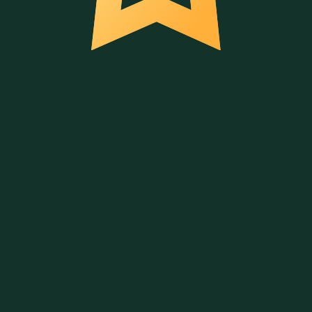
STAR
Contatta Il Supporto
Chi Siamo
Installa App
FAQ
Servizi Bancari
Termini E Condizioni
Informativa Sulla Privacy
Politica AML KYC
Termini E Condizioni Dei
Bonus
Gioco Responsabile
Metodi di
pagamento