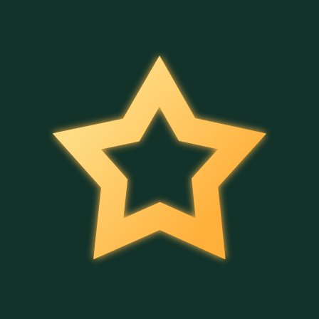
CASINO
LIVE-CASINO
Automaten
BlackJack
Crash & Sofort
Roulette
Jackpot-Spiele
Baccarat
Live
Tischspiele