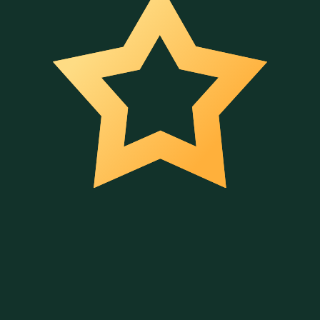
-CASINO
ÜBER ALL STAR
kJack
Über Uns
ette
FAQ
arat
Bezahlmethoden
AGB
Datenschutz
AML KYC Policy
Promotionsbedingungen
Verantwortungsvolles Spielen
Zahlungsarten