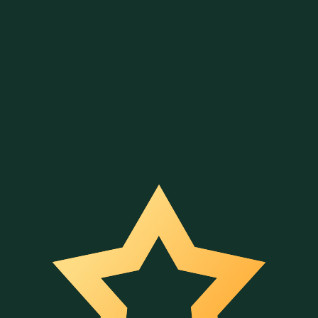
CASINO
CASINO EN DIRECT
Machines À Sous
BlackJack
Crash Et Instantané
Roulette
Jeux À Jackpot
Baccara
En Direct
Jeux De Table
À PROPOS DE ALL STAR
NOUS CONTACTER
À Propos De Nous
Contacter Le Service