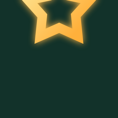
KASYNO
KASYNO NA ŻYWO
Automaty
BlackJack
Crash I Natychmiastowy
Ruletka