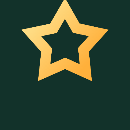
INO EN VIVO
SOBRE ALL STAR
ckJack
Sobre Nosotros
eta
FAQ
carat
Banca
Términos Y Condiciones
Política De Privacidad
Política AML KYC
Términos Y Condiciones De Bon
Juego Responsable
Métodos de
pago